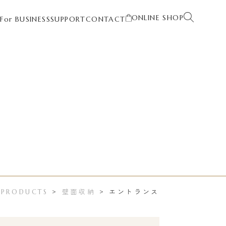
ONLINE SHOP
T
For BUSINESS
SUPPORT
CONTACT
壁面収納
エントランス
>
PRODUCTS
>
>