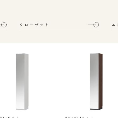
クローゼット
エ