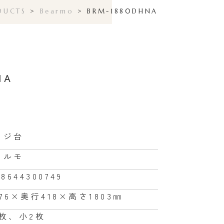
DUCTS
>
Bearmo
>
BRM-1880DHNA
NA
ンジ台
アルモ
68644300749
76×奥行418×高さ1803㎜
1枚、小2枚