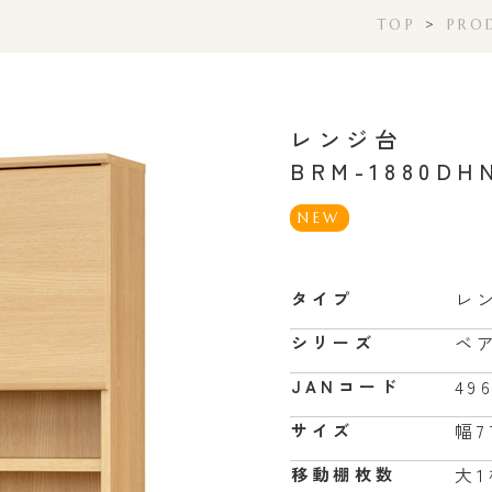
TOP
>
PRO
レンジ台
BRM-1880DH
NEW
レ
タイプ
ベ
シリーズ
49
JANコード
幅7
サイズ
大
移動棚枚数