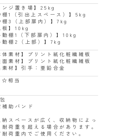
レンジ置き場】25kg
中棚1（引出上スペース）】5kg
中棚3（上部扉内）】7kg
板】10kg
移動棚1（下部扉内）】10kg
移動棚2（上部）】7kg
本体素材】プリント紙化粧繊維板
表面素材】プリント紙化粧繊維板
異素材】引手：亜鉛合金
☆☆相当
梱包
震補助バンド
収納スペースが広く、収納物によっ
は耐荷重を超える場合があります。
ず耐荷重内でご使用ください。