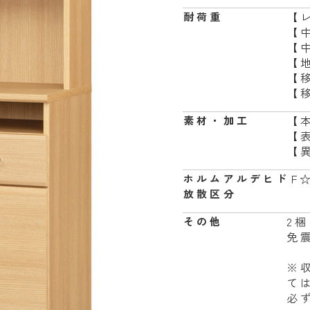
【
耐荷重
【
【
【地
【
【
【
素材・加工
【
【
F
ホルムアルデヒド
放散区分
2
その他
免
※
て
必