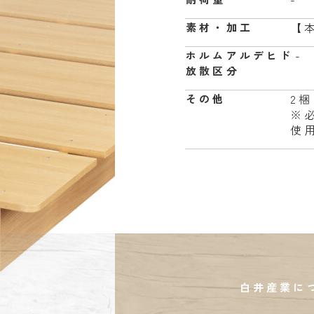
【
素材・加工
-
ホルムアルデヒド
放散区分
2
その他
※
使
白井産業に