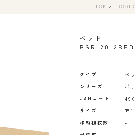
TOP
>
PRODU
ベッド
BSR-2012BE
ベ
タイプ
ボ
シリーズ
49
JANコード
幅1
サイズ
-
移動棚枚数
-
耐荷重