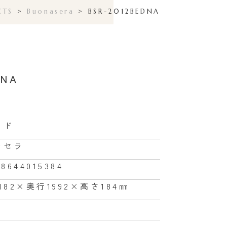
CTS
>
Buonasera
>
BSR-2012BEDNA
DNA
ッド
ナセラ
68644015384
182×奥行1992×高さ184㎜