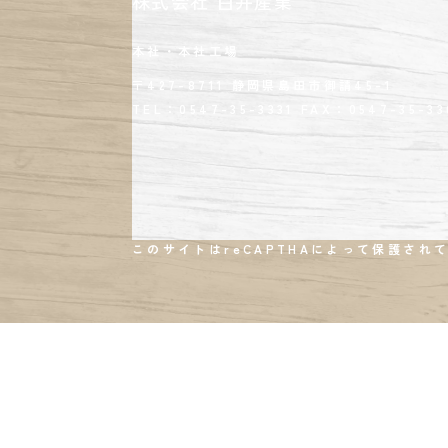
株式会社 白井産業
本社・本社工場
〒427-8711 静岡県島田市御請45-1
TEL：0547-35-3331
FAX：
0547-35-33
このサイトはreCAPTHAによって保護されて