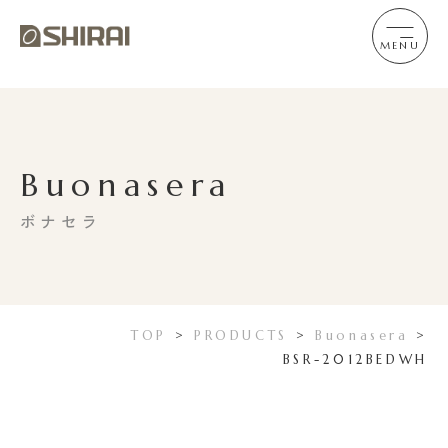
MENU
Buonasera
ボナセラ
TOP
>
PRODUCTS
>
Buonasera
>
BSR-2012BEDWH