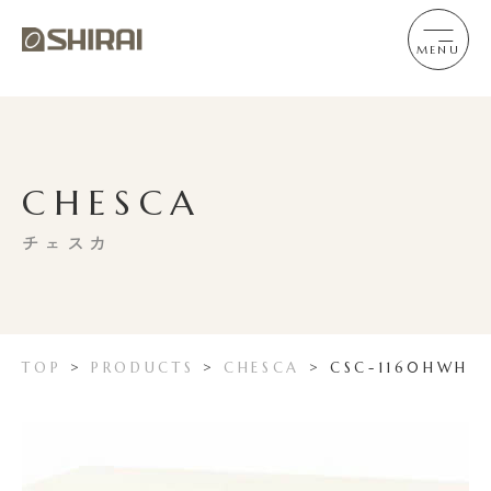
MENU
CHESCA
チェスカ
TOP
>
PRODUCTS
>
CHESCA
>
CSC-1160HWH