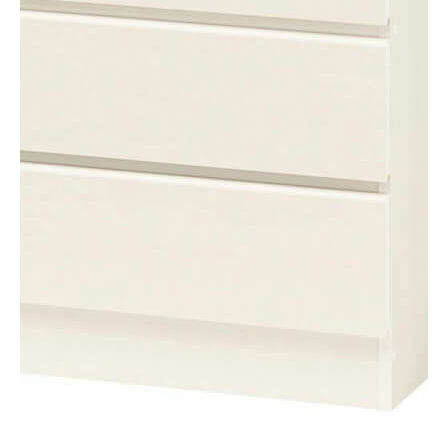
タイプ
チェスト
シリーズ
チェスカ
JANコード
4968644012741
サイズ
幅600 × 奥行419 × 高さ1119mm
移動棚枚数
-
耐荷重
【天板】10kg
【中棚】5kg
素材・加工
【本体素材】プリント紙化粧繊維板