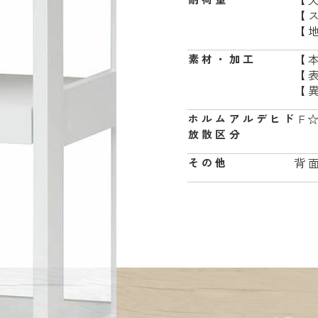
【
【地
【
素材・加工
【
【
F
ホルムアルデヒド
放散区分
背
その他