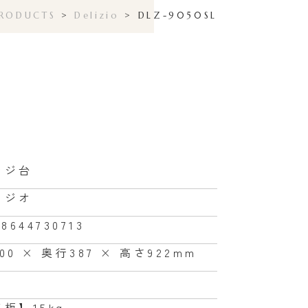
RODUCTS
>
Delizio
>
DLZ-9050SL
ンジ台
リジオ
68644730713
00 × 奥行387 × 高さ922mm
板】15kg