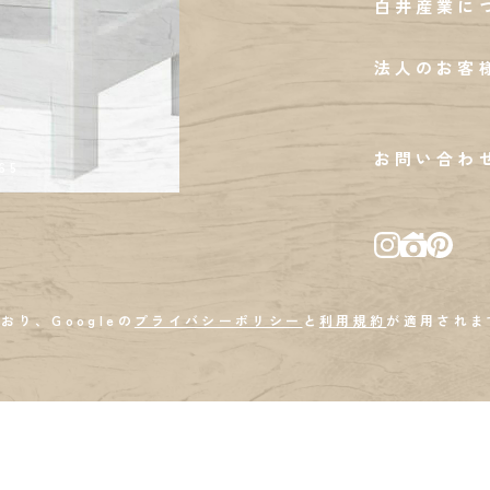
白井産業に
法人のお客
お問い合わ
65
おり、Googleの
プライバシーポリシー
と
利用規約
が適用されま