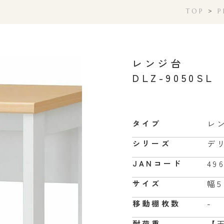
TOP
>
P
レンジ台
DLZ-9050SL
レ
タイプ
デ
シリーズ
49
JANコード
幅5
サイズ
-
移動棚枚数
【天
耐荷重