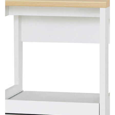
レンジ台
DLZ-9050TR