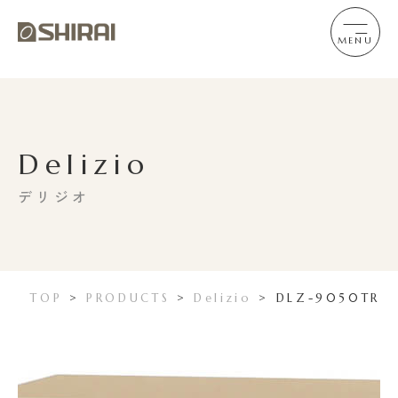
MENU
Delizio
デリジオ
TOP
>
PRODUCTS
>
Delizio
>
DLZ-9050TR