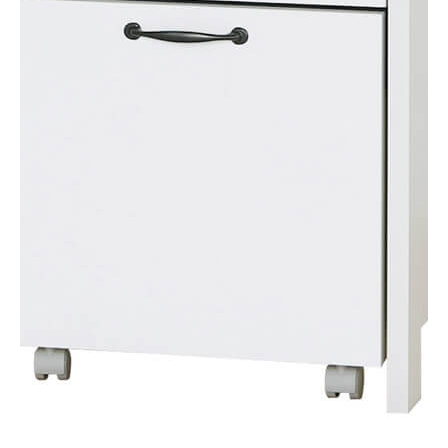
タイプ
レンジ台
シリーズ
デリジオ
JANコード
4968644730720
サイズ
幅500 × 奥行387 × 高さ922mm
移動棚枚数
-
耐荷重
【天板】15kg
【スライド棚】6kg
【トロッコ底板】30㎏
素材・加工