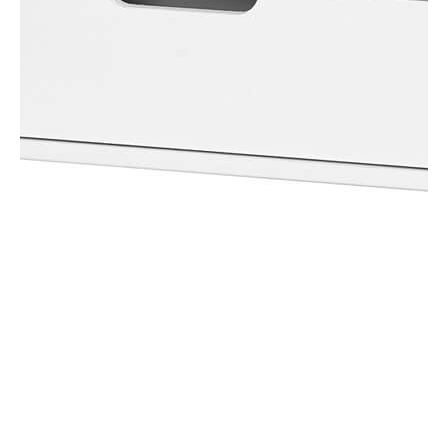
LIMITED
タイプ
チェスト
シリーズ
マミハピ
JANコード
4968644741474
サイズ
幅904 × 奥行349 × 高さ378mm
移動棚枚数
-
耐荷重
【天板】15kg