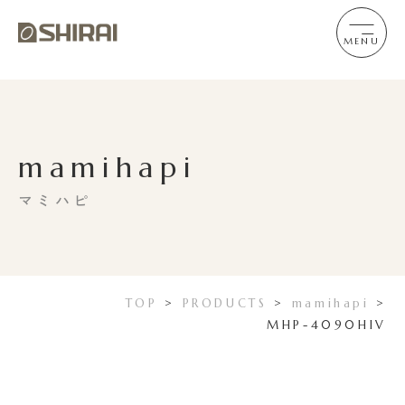
MENU
mamihapi
マミハピ
TOP
>
PRODUCTS
>
mamihapi
>
MHP-4090HIV