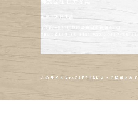
株式会社 白井産業
本社・本社工場
〒427-8711 静岡県島田市御請45-1
TEL：0547-35-3331
FAX：
0547-35-33
このサイトはreCAPTHAによって保護されて