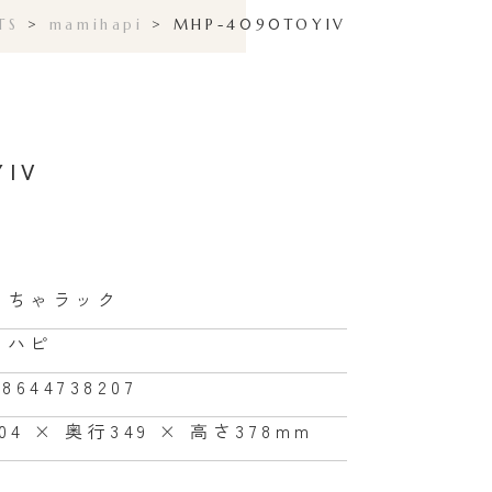
TS
>
mamihapi
>
MHP-4090TOYIV
YIV
もちゃラック
ミハピ
68644738207
04 × 奥行349 × 高さ378mm