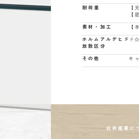
【天
耐荷重
【底
【
素材・加工
F
ホルムアルデヒド
放散区分
キ
その他
白井産業に