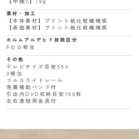
【中棚2】7kg
素材・加工
【本体素材】プリント紙化粧繊維板
【表面素材】プリント紙化粧繊維板
ホルムアルデヒド
放散区分
F☆☆相当
その他
テレビサイズ目安55V
3梱包
フルスライドレール
免震補助バンド付
引出内DVD収納目安180枚
左右連結用金具付