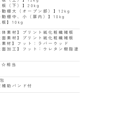
天板（下）】20kg
移動棚大（オープン部）】12kg
移動棚中、小（扉内）】10kg
板】10kg
本体素材】プリント紙化粧繊維板
表面素材】プリント紙化粧繊維板
異素材】フット：ラバーウッド
表面加工】フット：ウレタン樹脂塗
☆☆相当
梱包
震補助バンド付