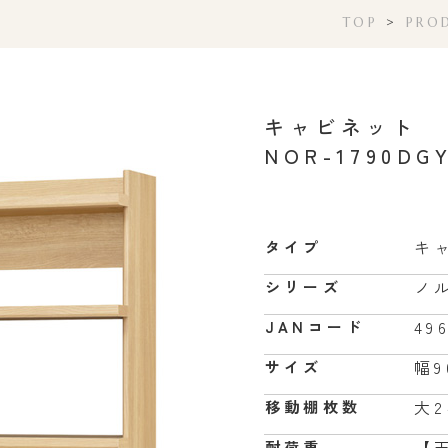
TOP
>
PRO
キャビネット
NOR-1790DG
キ
タイプ
ノ
シリーズ
49
JANコード
幅9
サイズ
大
移動棚枚数
【
耐荷重