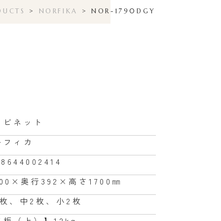
DUCTS
>
NORFIKA
>
NOR-1790DGY
Y
ャビネット
ルフィカ
68644002414
00×奥行392×高さ1700㎜
2枚、中2枚、小2枚
天板（上）】12kg