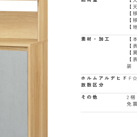
【
【
【
【地
【
素材・加工
【
【
【
装
F
ホルムアルデヒド
放散区分
2
その他
免