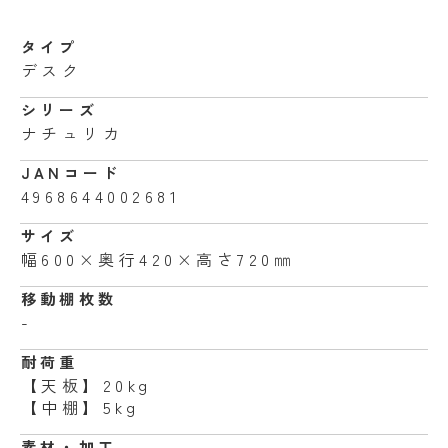
タイプ
デスク
シリーズ
ナチュリカ
JANコード
4968644002681
サイズ
幅600×奥行420×高さ720㎜
移動棚枚数
-
耐荷重
【天板】20kg
【中棚】5kg
素材・加工