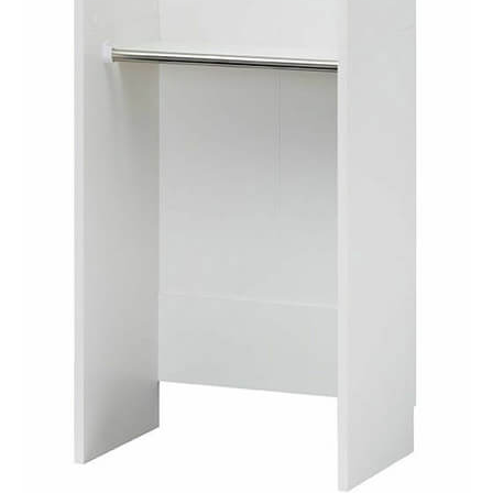
タイプ
ハンガーラック
シリーズ
ポルターレクローク
JANコード
4968644124680
サイズ
幅600 × 奥行394 × 高さ2000mm
移動棚枚数
-
耐荷重
【天板】17kg
【中棚】7kg
【パイプ】35kg