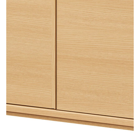
タイプ
キャビネット
シリーズ
ピタシエ
JANコード
4968644000304
サイズ
幅750 × 奥行296 × 高さ849mm
移動棚枚数
3枚
耐荷重
【天板】10kg
【移動棚】7kg
【地板】10kg