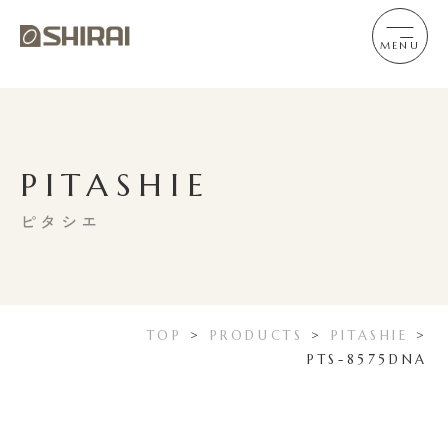
MENU
PITASHIE
ピタシエ
TOP
>
PRODUCTS
>
PITASHIE
>
PTS-8575DNA