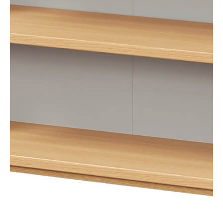
タイプ
オープンラック
シリーズ
ピタシエ
JANコード
4968644000366
サイズ
幅750 × 奥行296 × 高さ849mm
移動棚枚数
2枚
耐荷重
【天板】10kg
【移動棚】7kg
【地板】10kg
素材・加工