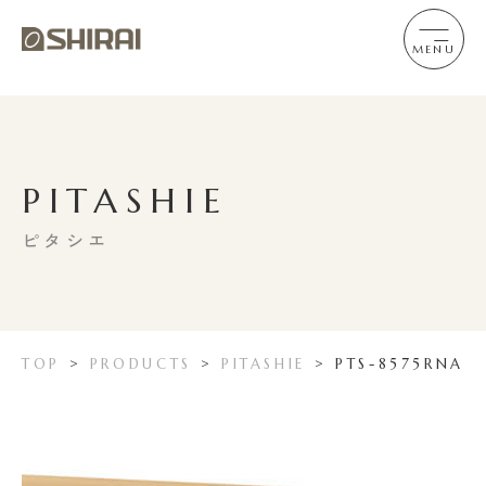
MENU
PITASHIE
ピタシエ
TOP
>
PRODUCTS
>
PITASHIE
>
PTS-8575RNA