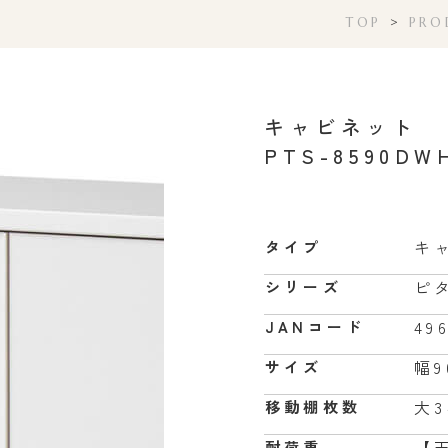
TOP
>
PRO
キャビネット
PTS-8590DW
キ
タイプ
ピ
シリーズ
49
JANコード
幅9
サイズ
大3
移動棚枚数
【天
耐荷重