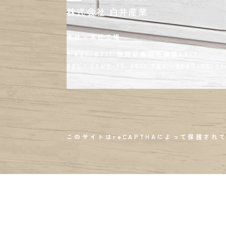
株式会社 白井産業
本社・本社工場
〒427-8711 静岡県島田市御請45-1
TEL：0547-35-3331
FAX：
0547-35-33
このサイトはreCAPTHAによって保護されて