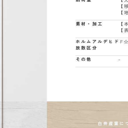
【
【地
【
素材・加工
【
F
ホルムアルデヒド
放散区分
-
その他
白井産業に