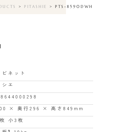
DUCTS
>
PITASHIE
>
PTS-8590DWH
H
ャビネット
タシエ
68644000298
00 × 奥行296 × 高さ849mm
枚 小3枚
板】10kg