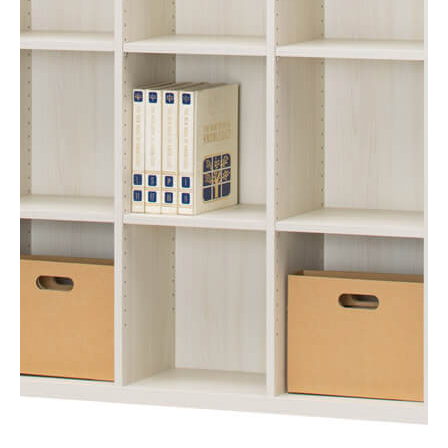
タイプ
オープンラック
シリーズ
セパルテック
JANコード
4968644031186
サイズ
幅1100 × 奥行283 × 高さ1854mm
移動棚枚数
12枚
耐荷重
【移動棚】15kg
素材・加工
【本体素材】プリント紙化粧繊維板