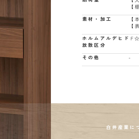
【棚
【
素材・加工
【
F
ホルムアルデヒド
放散区分
-
その他
白井産業に