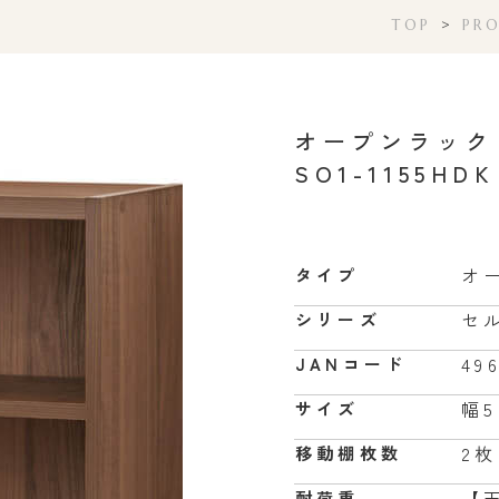
TOP
>
PR
オープンラック
SO1-1155HDK
オ
タイプ
セ
シリーズ
49
JANコード
幅5
サイズ
2枚
移動棚枚数
【天
耐荷重