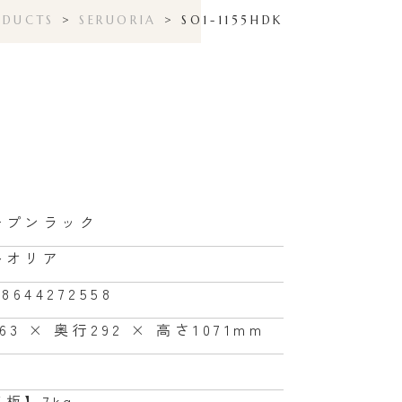
ODUCTS
>
SERUORIA
>
SO1-1155HDK
ープンラック
ルオリア
68644272558
63 × 奥行292 × 高さ1071mm
板】7kg