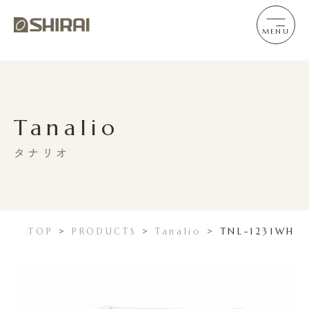
MENU
Tanalio
タナリオ
TOP
>
PRODUCTS
>
Tanalio
>
TNL-1231WH