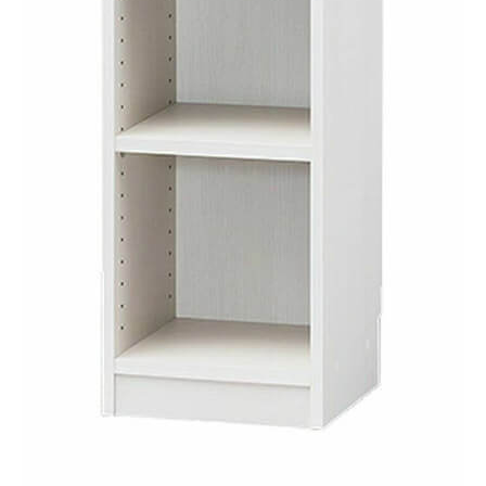
タイプ
オープンラック
シリーズ
タナリオ
JANコード
4968644265628
サイズ
幅310 × 奥行290 × 高さ1200mm
移動棚枚数
3枚
耐荷重
【天板】10kg
【棚板】10kg
素材・加工
【本体素材】プリント紙化粧繊維板