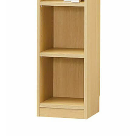
タイプ
オープンラック
シリーズ
タナリオ
JANコード
4968644265826
サイズ
幅310 × 奥行290 × 高さ1500mm
移動棚枚数
4枚
耐荷重
【天板】10kg
【棚板】10kg
素材・加工
【本体素材】プリント紙化粧繊維板