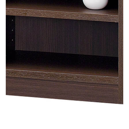
タイプ
オープンラック
シリーズ
タナリオ
JANコード
4968644265185
サイズ
幅440 × 奥行290 × 高さ600mm
移動棚枚数
2枚
耐荷重
【天板】10kg
【棚板】10kg
素材・加工
【本体素材】プリント紙化粧繊維板