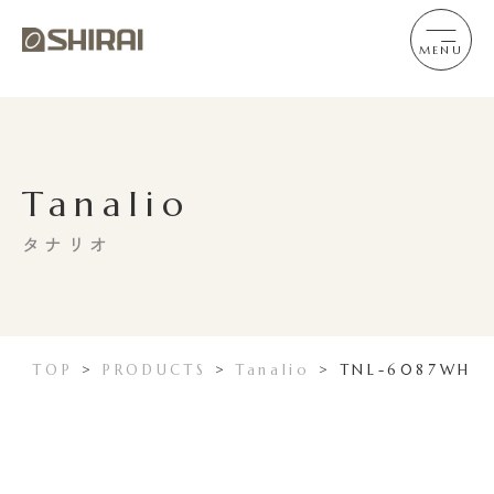
MENU
Tanalio
タナリオ
TOP
>
PRODUCTS
>
Tanalio
>
TNL-6087WH