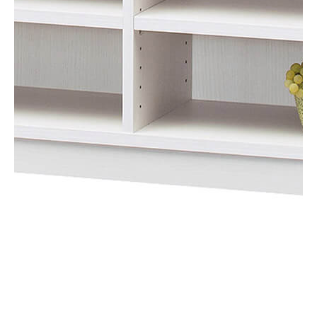
タイプ
オープンラック
シリーズ
タナリオ
JANコード
4968644265239
サイズ
幅870 × 奥行290 × 高さ600mm
移動棚枚数
4枚
耐荷重
【天板】10kg
【棚板】10kg
素材・加工
【本体素材】プリント紙化粧繊維板