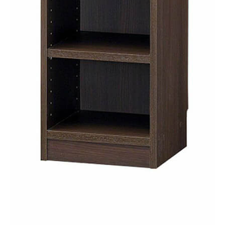
タイプ
オープンラック
シリーズ
タナリオ
JANコード
4968644265390
サイズ
幅310 × 奥行290 × 高さ900mm
移動棚枚数
3枚
耐荷重
【天板】10kg
【棚板】10kg
素材・加工
【本体素材】プリント紙化粧繊維板