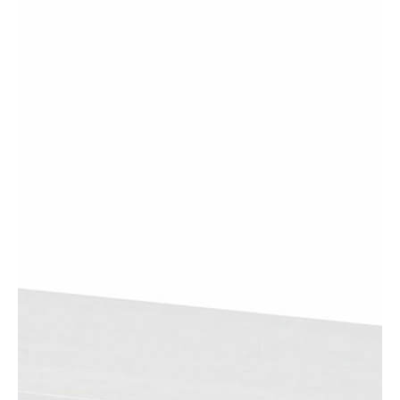
別売り棚板
TNL-T87AWH