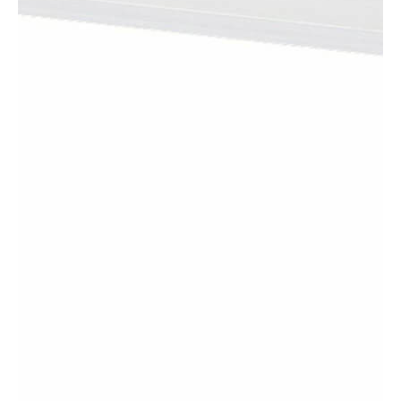
タイプ
別売り棚板
シリーズ
タナリオ
JANコード
4968644266557
サイズ
幅408 × 奥行268 × 高さ21mm
移動棚枚数
-
耐荷重
【移動棚】10kg
素材・加工
【本体素材】プリント紙化粧繊維板