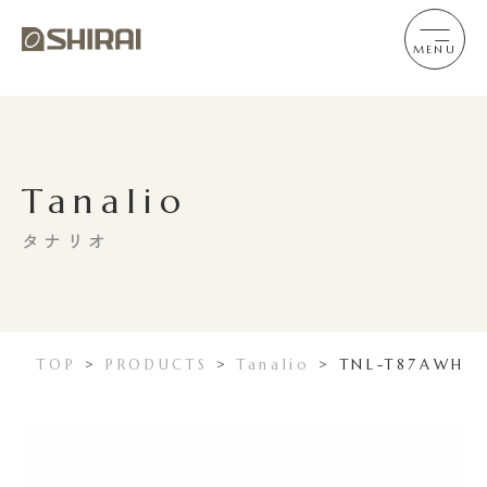
MENU
Tanalio
タナリオ
TOP
>
PRODUCTS
>
Tanalio
>
TNL-T87AWH