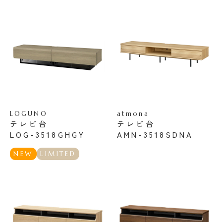
LOGUNO
atmona
テレビ台
テレビ台
LOG-3518GHGY
AMN-3518SDNA
NEW
LIMITED